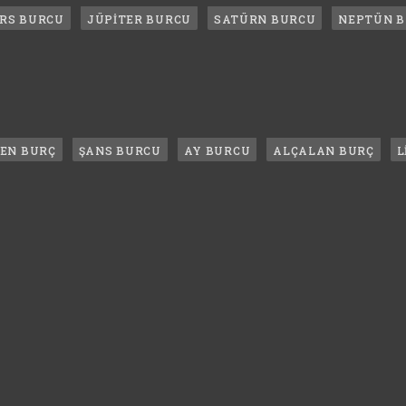
RS BURCU
JÜPİTER BURCU
SATÜRN BURCU
NEPTÜN 
LEN BURÇ
ŞANS BURCU
AY BURCU
ALÇALAN BURÇ
L