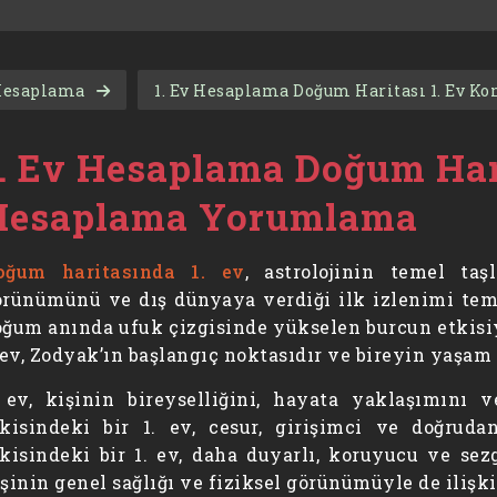
 Hesaplama
1. Ev Hesaplama Doğum Haritası 1. Ev 
. Ev Hesaplama Doğum Hari
Hesaplama Yorumlama
oğum haritasında 1. ev
, astrolojinin temel taş
rünümünü ve dış dünyaya verdiği ilk izlenimi temsi
ğum anında ufuk çizgisinde yükselen burcun etkisiyl
 ev, Zodyak’ın başlangıç noktasıdır ve bireyin yaşam
. ev, kişinin bireyselliğini, hayata yaklaşımını 
tkisindeki bir 1. ev, cesur, girişimci ve doğrud
kisindeki bir 1. ev, daha duyarlı, koruyucu ve sez
şinin genel sağlığı ve fiziksel görünümüyle de ilişkil