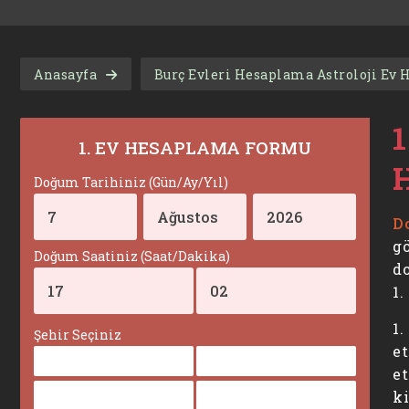
Anasayfa
Burç Evleri Hesaplama Astroloji Ev
1
1. EV HESAPLAMA FORMU
Doğum Tarihiniz (Gün/Ay/Yıl)
D
gö
Doğum Saatiniz (Saat/Dakika)
do
1.
1
Şehir Seçiniz
e
et
ki