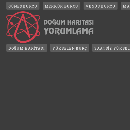
GÜNEŞ BURCU
MERKÜR BURCU
VENÜS BURCU
MA
DOĞUM HARİTASI
YÜKSELEN BURÇ
SAATSİZ YÜKSE