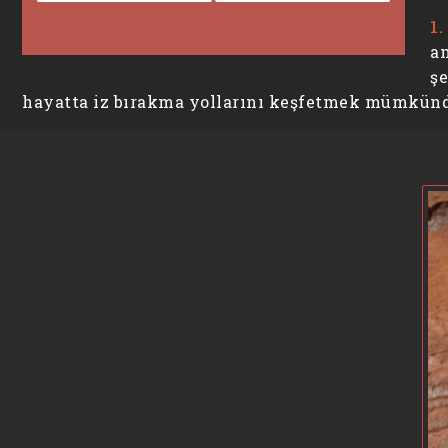
1
a
şe
hayatta iz bırakma yollarını keşfetmek mümkünd