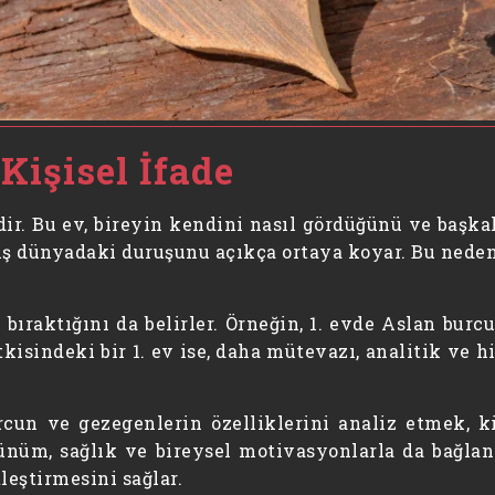
Kişisel İfade
idir. Bu ev, bireyin kendini nasıl gördüğünü ve başkal
dış dünyadaki duruşunu açıkça ortaya koyar. Bu nedenl
 bıraktığını da belirler. Örneğin, 1. evde Aslan burc
kisindeki bir 1. ev ise, daha mütevazı, analitik ve h
cun ve gezegenlerin özelliklerini analiz etmek, k
ünüm, sağlık ve bireysel motivasyonlarla da bağlant
eştirmesini sağlar.