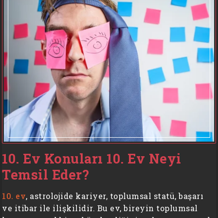
10. Ev Konuları 10. Ev Neyi
Temsil Eder?
10. ev
, astrolojide kariyer, toplumsal statü, başarı
ve itibar ile ilişkilidir. Bu ev, bireyin toplumsal