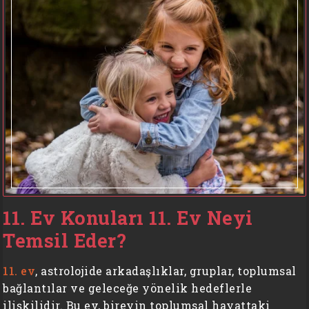
11. Ev Konuları 11. Ev Neyi
Temsil Eder?
11. ev
, astrolojide arkadaşlıklar, gruplar, toplumsal
bağlantılar ve geleceğe yönelik hedeflerle
ilişkilidir. Bu ev, bireyin toplumsal hayattaki