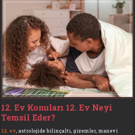
12. Ev Konuları 12. Ev Neyi
Temsil Eder?
12. ev
, astrolojide bilinçaltı, gizemler, manevi