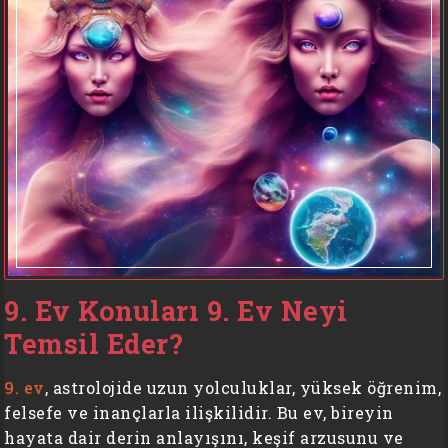
9. Ev Konuları 9. Ev Neyi
Temsil Eder?
9. ev
, astrolojide uzun yolculuklar, yüksek öğrenim,
felsefe ve inançlarla ilişkilidir. Bu ev, bireyin
hayata dair derin anlayışını, keşif arzusunu ve