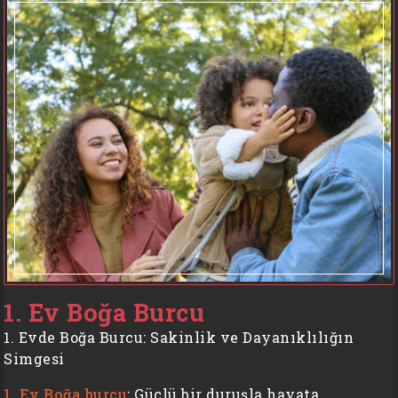
1. Ev Boğa Burcu
1. Evde Boğa Burcu: Sakinlik ve Dayanıklılığın
Simgesi
1. Ev Boğa burcu
: Güçlü bir duruşla hayata