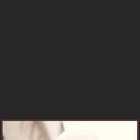
BURCU
SAATLERİ
GÜNEŞ
MERKÜR
BURCU
BURCU
VENÜS
MARS
BURCU
BURCU
JÜPİTER
SATÜRN
BURCU
BURCU
NEPTÜN
PLÜTON
BURCU
BURCU
URANÜS
GEZEGEN
BURCU
KONUMLARI