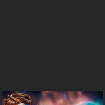
BURCU
SAATLERİ
GÜNEŞ
MERKÜR
BURCU
BURCU
VENÜS
MARS
BURCU
BURCU
JÜPİTER
SATÜRN
BURCU
BURCU
NEPTÜN
PLÜTON
BURCU
BURCU
URANÜS
GEZEGEN
BURCU
KONUMLARI