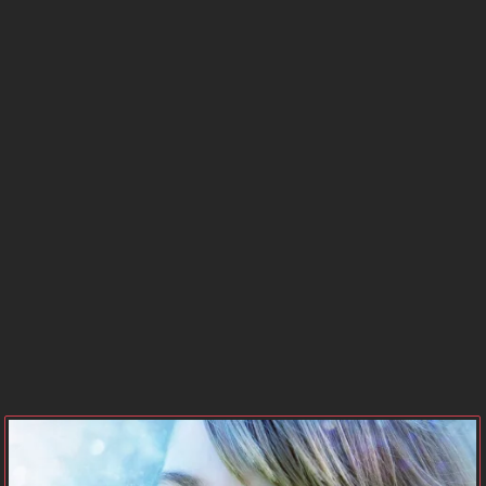
BURCU
SAATLERİ
GÜNEŞ
MERKÜR
BURCU
BURCU
VENÜS
MARS
BURCU
BURCU
JÜPİTER
SATÜRN
BURCU
BURCU
NEPTÜN
PLÜTON
BURCU
BURCU
URANÜS
GEZEGEN
BURCU
KONUMLARI