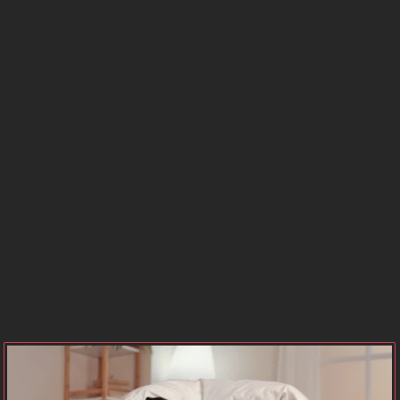
BURCU
SAATLERİ
GÜNEŞ
MERKÜR
BURCU
BURCU
VENÜS
MARS
BURCU
BURCU
JÜPİTER
SATÜRN
BURCU
BURCU
NEPTÜN
PLÜTON
BURCU
BURCU
URANÜS
GEZEGEN
BURCU
KONUMLARI