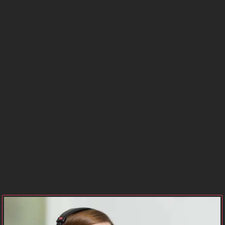
BURCU
SAATLERİ
GÜNEŞ
MERKÜR
BURCU
BURCU
VENÜS
MARS
BURCU
BURCU
JÜPİTER
SATÜRN
BURCU
BURCU
NEPTÜN
PLÜTON
BURCU
BURCU
URANÜS
GEZEGEN
BURCU
KONUMLARI