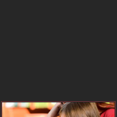
BURCU
SAATLERİ
GÜNEŞ
MERKÜR
BURCU
BURCU
VENÜS
MARS
BURCU
BURCU
JÜPİTER
SATÜRN
BURCU
BURCU
NEPTÜN
PLÜTON
BURCU
BURCU
URANÜS
GEZEGEN
BURCU
KONUMLARI