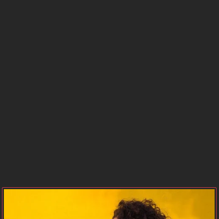
BURCU
SAATLERİ
GÜNEŞ
MERKÜR
BURCU
BURCU
VENÜS
MARS
BURCU
BURCU
JÜPİTER
SATÜRN
BURCU
BURCU
NEPTÜN
PLÜTON
BURCU
BURCU
URANÜS
GEZEGEN
BURCU
KONUMLARI