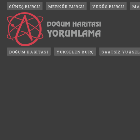
GÜNEŞ BURCU
MERKÜR BURCU
VENÜS BURCU
MA
DOĞUM HARİTASI
YÜKSELEN BURÇ
SAATSİZ YÜKSE