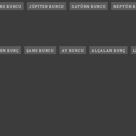
RS BURCU
JÜPİTER BURCU
SATÜRN BURCU
NEPTÜN 
LEN BURÇ
ŞANS BURCU
AY BURCU
ALÇALAN BURÇ
L