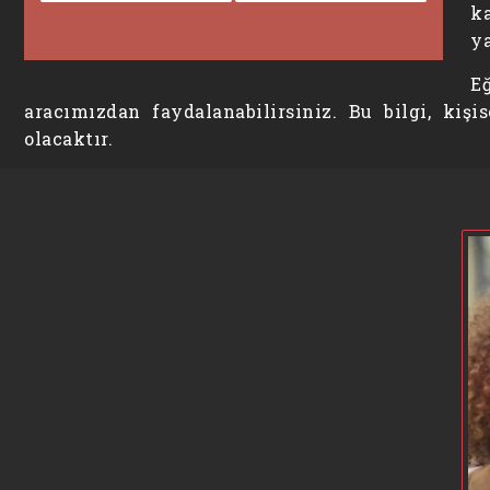
k
ya
E
aracımızdan faydalanabilirsiniz. Bu bilgi, kiş
olacaktır.