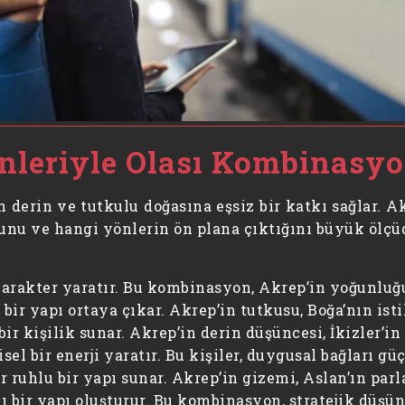
leriyle Olası Kombinasyo
derin ve tutkulu doğasına eşsiz bir katkı sağlar. Akr
ğunu ve hangi yönlerin ön plana çıktığını büyük ölçüd
karakter yaratır. Bu kombinasyon, Akrep’in yoğunluğun
 bir yapı ortaya çıkar. Akrep’in tutkusu, Boğa’nın ist
ir kişilik sunar. Akrep’in derin düşüncesi, İkizler’in 
el bir enerji yaratır. Bu kişiler, duygusal bağları güç
 ruhlu bir yapı sunar. Akrep’in gizemi, Aslan’ın parl
 bir yapı oluşturur. Bu kombinasyon, stratejik düşüne