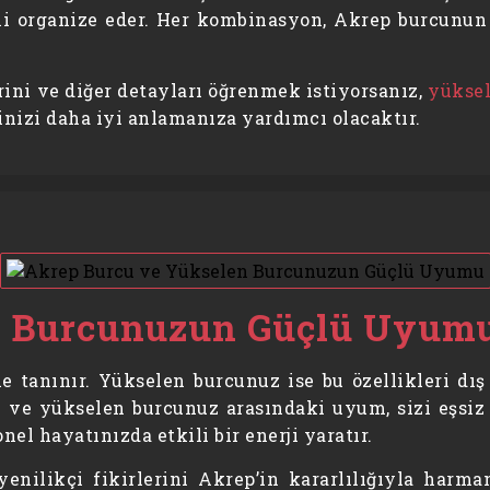
ni organize eder. Her kombinasyon, Akrep burcunun 
ini ve diğer detayları öğrenmek istiyorsanız,
yüksel
elinizi daha iyi anlamanıza yardımcı olacaktır.
n Burcunuzun Güçlü Uyum
le tanınır. Yükselen burcunuz ise bu özellikleri dı
cu ve yükselen burcunuz arasındaki uyum, sizi eşsiz 
el hayatınızda etkili bir enerji yaratır.
enilikçi fikirlerini Akrep’in kararlılığıyla harma