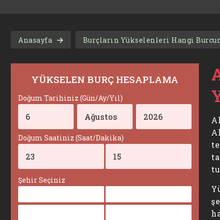
Anasayfa
Burçların Yükselenleri Hangi Burcu
YÜKSELEN BURÇ HESAPLAMA
Doğum Tarihiniz (Gün/Ay/Yıl)
Ak
A
Doğum Saatiniz (Saat/Dakika)
te
ta
tu
Şehir Seçiniz
Y
şe
h