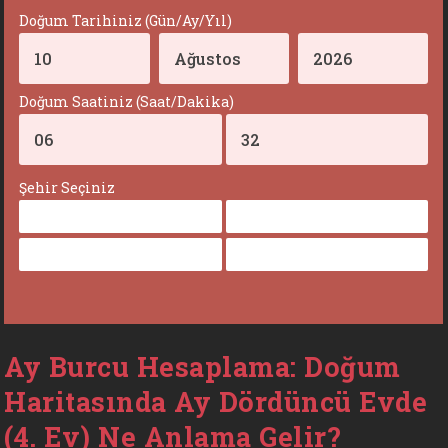
Doğum Tarihiniz (Gün/Ay/Yıl)
Doğum Saatiniz (Saat/Dakika)
Şehir Seçiniz
Ay Burcu Hesaplama: Doğum
Haritasında Ay Dördüncü Evde
(4. Ev) Ne Anlama Gelir?