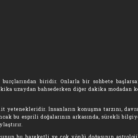
 burçlarından biridir. Onlarla bir sohbete başlars
r dakika uzaydan bahsederken diğer dakika modadan ko
lit yetenekleridir. İnsanların konuşma tarzını, davra
cak bu esprili doğalarının arkasında, sürekli bilgi
laştırır.
rcunun bu hareketli ve çok yönlü doğasının astrol