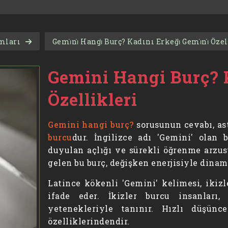
amları
Gemi̇ni̇ Hangi̇ Burç? Kadını Erkeği̇ Gemi̇ni̇ Özelli
Gemini Hangi Burç? 
Özellikleri
Gemini hangi burç?
sorusunun cevabı, as
burcu
dur. İngilizce adı 'Gemini' olan 
duyulan açlığı ve sürekli öğrenme arzu
gelen bu burç, değişken enerjisiyle dina
Latince kökenli 'Gemini' kelimesi, ikiz
ifade eder. İkizler burcu insanları
yetenekleriyle tanınır. Hızlı düşünce
özelliklerindendir.