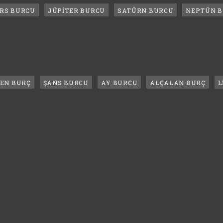
RS BURCU
JÜPİTER BURCU
SATÜRN BURCU
NEPTÜN 
LEN BURÇ
ŞANS BURCU
AY BURCU
ALÇALAN BURÇ
L