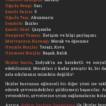
Uğurlu Rengi:
Sarı
Şanslı Sayısı:
5
Uğurlu Taşı:
Akuamarin
Sembolü:
İkizler
Şanslı Günü:
Çarşamba
Duygusal Teması:
İletişim ve bilgi paylaşımı
Motivasyon Kaynağı:
Merak ve öğrenme
Uyumlu Burçlar:
Terazi, Kova
Uyumsuz Burçlar:
Başak, Balık
İkizler burcu
, Zodyak’ın en hareketli ve sosyal
edebilirsiniz. Merakları o kadar geniştir ki, bi
asla sıkılmanız mümkün değildir!
İkizler burcunun eğlenceli bir diğer yönü ise tak
ederek çevresindekileri güldürmeyi başarırlar. An
yetenekleri, çevrelerine uyum sağlamalarını kolay
Ayrıca,
doğum haritası hesaplama
ile İkizler bu