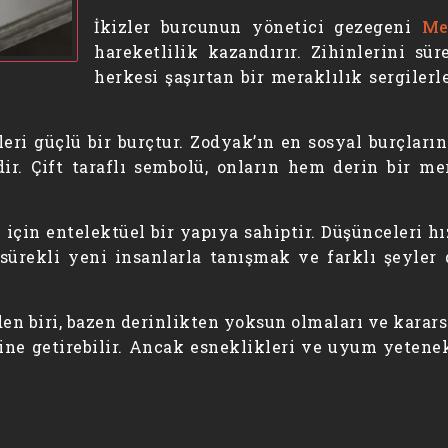
İkizler burcunun yönetici gezegeni
Me
hareketlilik kazandırır. Zihinlerini sü
herkesi şaşırtan bir meraklılık sergiler
ileri güçlü bir burçtur. Zodyak’ın en sosyal burçları
ir. Çift taraflı sembolü, onların hem derin bir m
 için entelektüel bir yapıya sahiptir. Düşünceleri hız
sürekli yeni insanlarla tanışmak ve farklı şeyler 
den biri, bazen derinlikten yoksun olmaları ve karars
line getirebilir. Ancak esneklikleri ve uyum yetene