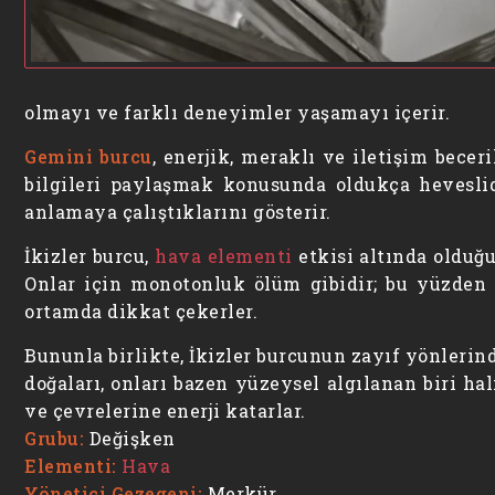
olmayı ve farklı deneyimler yaşamayı içerir.
Gemini burcu
, enerjik, meraklı ve iletişim becer
bilgileri paylaşmak konusunda oldukça heveslid
anlamaya çalıştıklarını gösterir.
İkizler burcu,
hava elementi
etkisi altında olduğu
Onlar için monotonluk ölüm gibidir; bu yüzden 
ortamda dikkat çekerler.
Bununla birlikte, İkizler burcunun zayıf yönlerin
doğaları, onları bazen yüzeysel algılanan biri ha
ve çevrelerine enerji katarlar.
Grubu:
Değişken
Elementi:
Hava
Yönetici Gezegeni:
Merkür