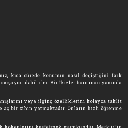
anız, kısa sürede konunun nasıl değiştiğini fark
nuşuyor olabilirler. Bir İkizler burcunun yanında
nışlarını veya ilginç özelliklerini kolayca taklit
ye aç bir zihin yatmaktadır. Onların hızlı öğrenme
ojik kökenlerini keşfetmek mümkündür. Merkür’ün