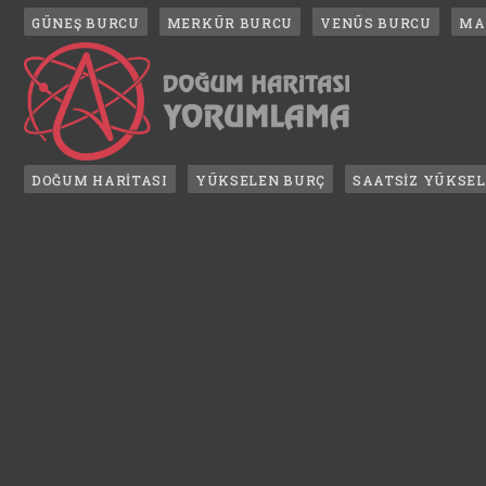
GÜNEŞ BURCU
MERKÜR BURCU
VENÜS BURCU
MA
DOĞUM HARİTASI
YÜKSELEN BURÇ
SAATSİZ YÜKSE