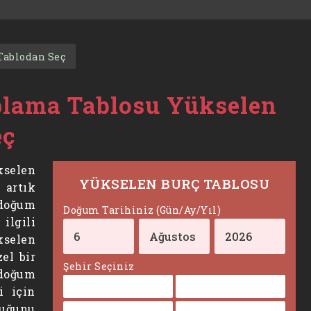
Tablodan Seç
plama Tablosu Yükselen
eç
selen
YÜKSELEN BURÇ TABLOSU
 artık
doğum
Doğum Tarihiniz (Gün/Ay/Yıl)
ilgili
kselen
el bir
Şehir Seçiniz
doğum
i için
duğunu