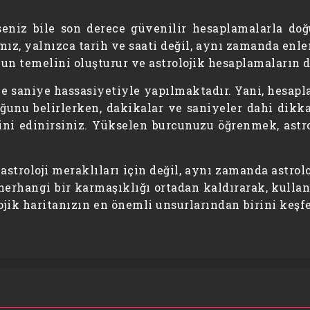
seniz bile son derece güvenilir hesaplamalarla do
mız, yalnızca tarih ve saati değil, aynı zamanda en
nun temelini oluşturur ve astrolojik hesaplamaların 
 saniye hassasiyetiyle yapılmaktadır. Yani, hesapla
ğunu belirlerken, dakikalar ve saniyeler dahi dikk
ini edinirsiniz. Yükselen burcunuzu öğrenmek, astr
e astroloji meraklıları için değil, aynı zamanda astr
 herhangi bir karmaşıklığı ortadan kaldırarak, kull
lojik haritanızın en önemli unsurlarından birini keşf