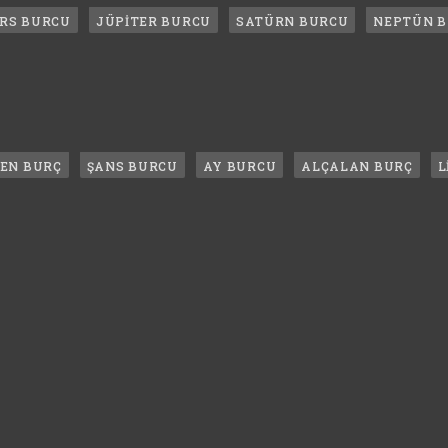
RS BURCU
JÜPİTER BURCU
SATÜRN BURCU
NEPTÜN 
LEN BURÇ
ŞANS BURCU
AY BURCU
ALÇALAN BURÇ
L