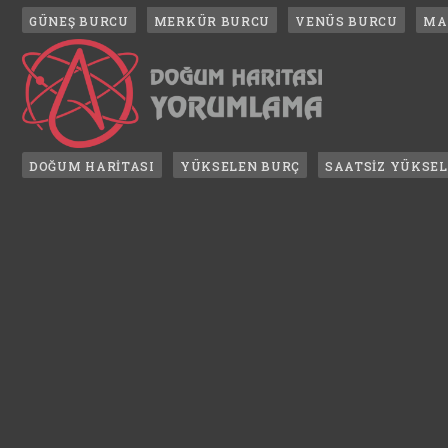
GÜNEŞ BURCU
MERKÜR BURCU
VENÜS BURCU
MA
DOĞUM HARİTASI
YÜKSELEN BURÇ
SAATSİZ YÜKSE