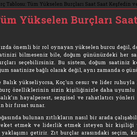
Tüm Yükselen Burçları Saa
anızda önemli bir rol oynayan yükselen burcu değil,
aatinizi bilmeseniz bile, doğum gününüzdeki her s
çları seçebilirsiniz. Bu sistem, doğum saatiniz k
um saatinize bağlı olarak değil, aynı zamanda o günün
alık yükseliyorsa, Koç'un cesur ve lider ruhuyla B
burç özelliklerinin sizin kişiliğinizle daha uyuml
Balık'ın hayalperest, sezgisel ve rahatlatıcı yönle
 bir fırsat sunar.
oğasında bulunan zıtlıkların nasıl bir arada çalışabi
eket etmek ve liderlik etmek isteyen bir kişiliği 
 yaklaşımı getirir. Zıt burçlar arasındaki seçim, 