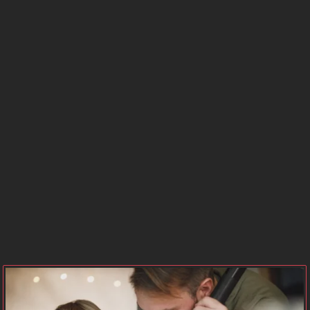
BURCU
SAATLERİ
GÜNEŞ
MERKÜR
BURCU
BURCU
VENÜS
MARS
BURCU
BURCU
JÜPİTER
SATÜRN
BURCU
BURCU
NEPTÜN
PLÜTON
BURCU
BURCU
URANÜS
GEZEGEN
BURCU
KONUMLARI