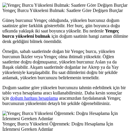
Yengeç Burcu Yükseleni Bulmak: Saatlere Göre Değişen Burçlar
Güneş burcunuz Yengeç olduğunda, yükselen burcunuz doğum
saatinize göre farklılık gösterebilir. Her burç, gün boyunca doğu
ufkunda yaklaşık iki saat boyunca yükselir. Bu nedenle
Yengeç
burcu yükseleni bulmak
için doğum saatinin hangi zaman dilimine
denk geldiğini bilmek önemlidir.
Örneğin, sabah saatlerinde doğan bir Yengeç burcu, yükselen
burcunun İkizler veya Yengeç olma ihtimali yüksektir. Öğlen
saatlerine doğru doğmuşsanız, yükselen burcunuz Aslan ya da
Başak olabilir. Akşam saatlerinde doğanlar ise Akrep ya da Yay
yükseleniyle karşılaşabilir. Bu saat dilimlerini doğru bir şekilde
anlamak, yükselen burcunuzu belirlemenin temelidir.
Doğum saatine göre yükselen burcunuzu tahmin edebilmek için bir
tablo veya hesaplama aracı kullanabilirsiniz. Daha kesin sonuçlar
için
doğum haritası hesaplama
aracımızdan faydalanarak Yengeç
burcunuzun yükselenini detaylı bir şekilde öğrenebilirsiniz.
Yengeç Burcu Yükseleni Öğrenmek: Doğru Hesaplama İçin
İzlenmesi Gereken Adımlar