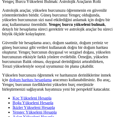
Yengeç Burcu Yükseleni Bulmak: Astrolojik Araçların Rolü
Astrolojik araçlar, yükselen burcunuzu öğrenmenin en güvenilir
yöntemlerinden biridir. Güneş burcunuz Yengeç olduğunda,
yükselen burcunuzun sizi nasıl etkilediğini anlamak için doğru bir
araç kullanmanız önemlidir.
Yengeç burcu yükseleni bulmak
,
detaylı bir hesaplama süreci gerektirir ve astrolojik araçlar bu süreci
büyük ölçüde kolaylaştırır.
Güvenilir bir hesaplama aracı, doğum saatiniz, doğum yeriniz ve
güneş burcunuz gibi verileri kullanarak doğru bir doğum haritası
oluşturur. Yengeç burcunun duygusal ve sezgisel doğası, yükselen
burcunuzun etkisiyle farklı yönlere evrilebilir. Örneğin, yükselen
burcunuzun Balık olması, duygusal derinliğinizi artırabilirken,
Terazi yükseleniyle sosyal uyumunuz ön plana çıkabilir.
Yükselen burcunuzu öğrenmek ve haritanızın derinliklerine inmek
için
doğum haritası hesaplama
aracımızı kullanabilirsiniz. Bu araç,
Yengeç burcunun özelliklerini yükselen burç enerjinizle
birleştirmenizi sağlayarak hayatınıza yeni bir perspektif katacaktır.
Koç Yükseleni Hesapla
Boğa Yükseleni Hesapla
İkizler Yükseleni Hesapla
Yengeç Yükseleni Hesapla
Aslan Yükseleni Hesapla