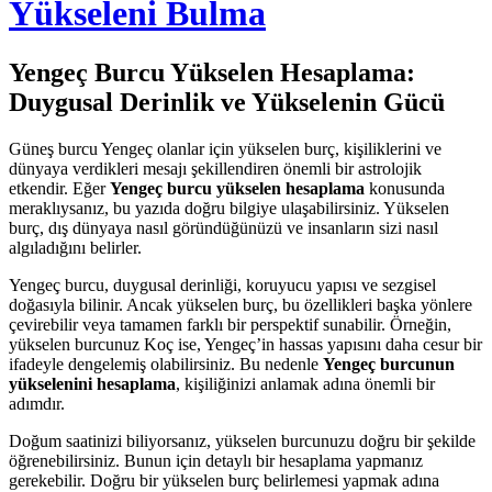
Yükseleni Bulma
Yengeç Burcu Yükselen Hesaplama:
Duygusal Derinlik ve Yükselenin Gücü
Güneş burcu Yengeç olanlar için yükselen burç, kişiliklerini ve
dünyaya verdikleri mesajı şekillendiren önemli bir astrolojik
etkendir. Eğer
Yengeç burcu yükselen hesaplama
konusunda
meraklıysanız, bu yazıda doğru bilgiye ulaşabilirsiniz. Yükselen
burç, dış dünyaya nasıl göründüğünüzü ve insanların sizi nasıl
algıladığını belirler.
Yengeç burcu, duygusal derinliği, koruyucu yapısı ve sezgisel
doğasıyla bilinir. Ancak yükselen burç, bu özellikleri başka yönlere
çevirebilir veya tamamen farklı bir perspektif sunabilir. Örneğin,
yükselen burcunuz Koç ise, Yengeç’in hassas yapısını daha cesur bir
ifadeyle dengelemiş olabilirsiniz. Bu nedenle
Yengeç burcunun
yükselenini hesaplama
, kişiliğinizi anlamak adına önemli bir
adımdır.
Doğum saatinizi biliyorsanız, yükselen burcunuzu doğru bir şekilde
öğrenebilirsiniz. Bunun için detaylı bir hesaplama yapmanız
gerekebilir. Doğru bir yükselen burç belirlemesi yapmak adına