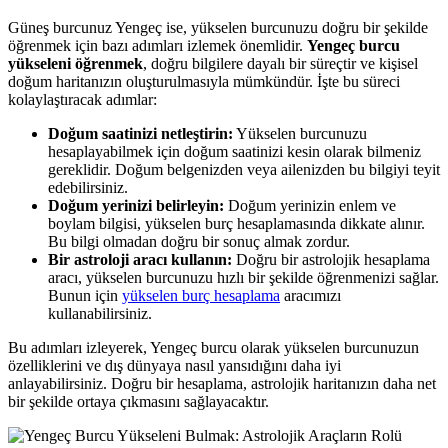
Güneş burcunuz Yengeç ise, yükselen burcunuzu doğru bir şekilde
öğrenmek için bazı adımları izlemek önemlidir.
Yengeç burcu
yükseleni öğrenmek
, doğru bilgilere dayalı bir süreçtir ve kişisel
doğum haritanızın oluşturulmasıyla mümkündür. İşte bu süreci
kolaylaştıracak adımlar:
Doğum saatinizi netleştirin:
Yükselen burcunuzu
hesaplayabilmek için doğum saatinizi kesin olarak bilmeniz
gereklidir. Doğum belgenizden veya ailenizden bu bilgiyi teyit
edebilirsiniz.
Doğum yerinizi belirleyin:
Doğum yerinizin enlem ve
boylam bilgisi, yükselen burç hesaplamasında dikkate alınır.
Bu bilgi olmadan doğru bir sonuç almak zordur.
Bir astroloji aracı kullanın:
Doğru bir astrolojik hesaplama
aracı, yükselen burcunuzu hızlı bir şekilde öğrenmenizi sağlar.
Bunun için
yükselen burç hesaplama
aracımızı
kullanabilirsiniz.
Bu adımları izleyerek, Yengeç burcu olarak yükselen burcunuzun
özelliklerini ve dış dünyaya nasıl yansıdığını daha iyi
anlayabilirsiniz. Doğru bir hesaplama, astrolojik haritanızın daha net
bir şekilde ortaya çıkmasını sağlayacaktır.