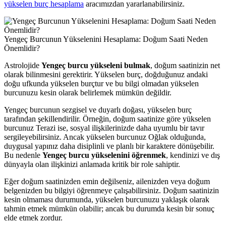
yükselen burç hesaplama
aracımızdan yararlanabilirsiniz.
Yengeç Burcunun Yükselenini Hesaplama: Doğum Saati Neden
Önemlidir?
Astrolojide
Yengeç burcu yükseleni bulmak
, doğum saatinizin net
olarak bilinmesini gerektirir. Yükselen burç, doğduğunuz andaki
doğu ufkunda yükselen burçtur ve bu bilgi olmadan yükselen
burcunuzu kesin olarak belirlemek mümkün değildir.
Yengeç burcunun sezgisel ve duyarlı doğası, yükselen burç
tarafından şekillendirilir. Örneğin, doğum saatinize göre yükselen
burcunuz Terazi ise, sosyal ilişkilerinizde daha uyumlu bir tavır
sergileyebilirsiniz. Ancak yükselen burcunuz Oğlak olduğunda,
duygusal yapınız daha disiplinli ve planlı bir karaktere dönüşebilir.
Bu nedenle
Yengeç burcu yükselenini öğrenmek
, kendinizi ve dış
dünyayla olan ilişkinizi anlamada kritik bir role sahiptir.
Eğer doğum saatinizden emin değilseniz, ailenizden veya doğum
belgenizden bu bilgiyi öğrenmeye çalışabilirsiniz. Doğum saatinizin
kesin olmaması durumunda, yükselen burcunuzu yaklaşık olarak
tahmin etmek mümkün olabilir; ancak bu durumda kesin bir sonuç
elde etmek zordur.