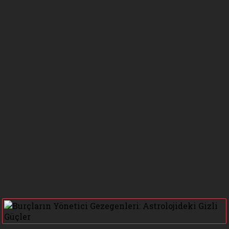
BURCU
SAATLERİ
GÜNEŞ
MERKÜR
BURCU
BURCU
VENÜS
MARS
BURCU
BURCU
JÜPİTER
SATÜRN
BURCU
BURCU
NEPTÜN
PLÜTON
BURCU
BURCU
URANÜS
GEZEGEN
BURCU
KONUMLARI