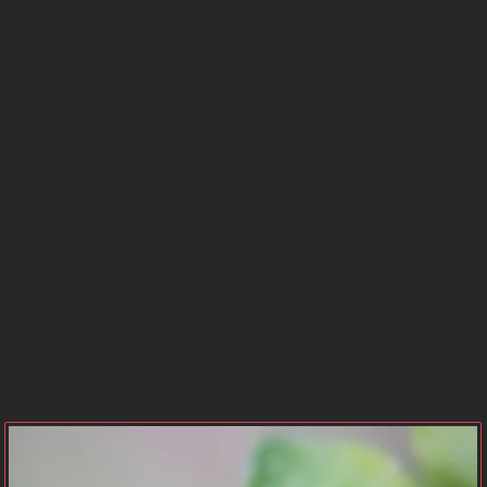
BURCU
SAATLERİ
GÜNEŞ
MERKÜR
BURCU
BURCU
VENÜS
MARS
BURCU
BURCU
JÜPİTER
SATÜRN
BURCU
BURCU
NEPTÜN
PLÜTON
BURCU
BURCU
URANÜS
GEZEGEN
BURCU
KONUMLARI