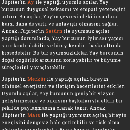
Jüpiter’in
Ay
ile yaptığı uyumlu açılar, Yay
burcunun duygusal zekasını ve empati yeteneğini
artırır. Bu açılar, Yay’ın çevresindeki insanlara
karşı daha duyarlı ve anlayışlı olmasını sağlar.
Ancak, Jüpiter’in
Satürn
ile uyumsuz açılar
yaptığı durumlarda, Yay burcunun iyimser yapısı
sınırlandırılabilir ve birey kendini baskı altında
hissedebilir. Bu tür uyumsuzluklar, Yay burcunun
doğal özgürlük arzusunu zorlayabilir ve büyüme
süreçlerini yavaşlatabilir.
Jüpiter’in
Merkür
ile yaptığı açılar, bireyin
zihinsel enerjisini ve iletişim becerilerini etkiler.
Uyumlu açılar, Yay burcunun geniş bir vizyon
geliştirmesine ve bilgisini başkalarıyla etkili bir
şekilde paylaşmasına olanak tanır. Ancak,
Jüpiter’in
Mars
ile yaptığı uyumsuz açılar, bireyin
enerjisini dengesiz hale getirebilir ve risk alma
eğilimlerini artırabilir. Buna karşın, Jüpiter’in