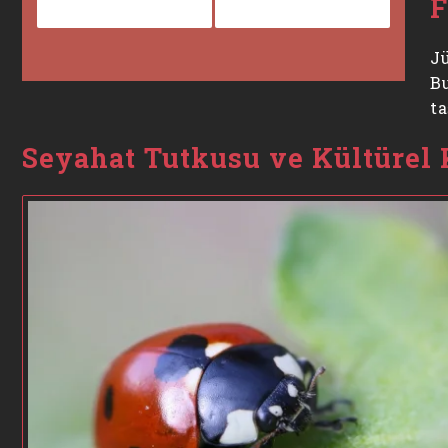
F
Jü
B
ta
Seyahat Tutkusu ve Kültürel 