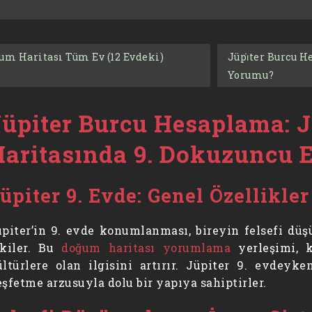
um Haritası Tüm Ev (12 Evdeki)
Jüpi̇ter Burcu H
Yorumu?
Jüpiter Burcu Hesaplama: 
Haritasında 9. Dokuzuncu
üpiter 9. Evde: Genel Özellikler
üpiter’in 9. evde konumlanması, bireyin felsefi dü
tkiler. Bu
doğum haritası yorumlama
yerleşimi, k
ltürlere olan ilgisini artırır. Jüpiter 9. evdeyke
şfetme arzusuyla dolu bir yapıya sahiptirler.