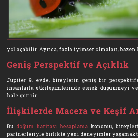
yol açabilir. Ayrıca, fazla iyimser olmaları, baze
Geniş Perspektif ve Açıklık
Jüpiter 9. evde, bireylerin geniş bir perspektif
insanlarla etkileşimlerinde esnek düşünmeyi ve ç
hale getirir.
İlişkilerde Macera ve Keşif A
Bu
doğum haritası hesaplama
konumu, bireylerin
partnerleriyle birlikte yeni deneyimler yaşamakta