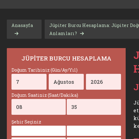
Anasayfa
Jüpiter Burcu Hesaplama: Jüpiter Doğ
Anlamları?
JÜPİTER BURCU HESAPLAMA
Doğum Tarihiniz (Gün/Ay/Yıl)
J
Doğum Saatiniz (Saat/Dakika)
J
e
kü
Şehir Seçiniz
ke