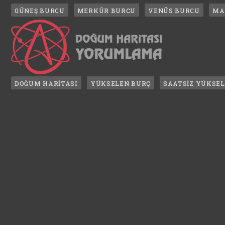
GÜNEŞ BURCU
MERKÜR BURCU
VENÜS BURCU
MA
DOĞUM HARİTASI
YÜKSELEN BURÇ
SAATSİZ YÜKSE