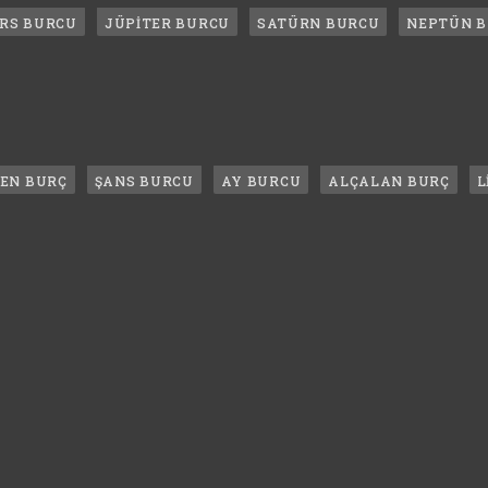
RS BURCU
JÜPİTER BURCU
SATÜRN BURCU
NEPTÜN 
LEN BURÇ
ŞANS BURCU
AY BURCU
ALÇALAN BURÇ
L