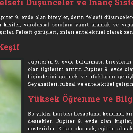
elsefi Düşünceler ve İnanç Sist
piter 9. evde olan bireyler, derin felsefi düşüncel
u kişiler, varoluşsal sorulara yanıt aramak ve ya
şırlar. Felsefi görüşleri, onları entelektüel olarak zen
Keşif
Jüpiter’in 9. evde bulunması, bireyleri
olan ilgilerini artırır. Jüpiter 9. evde 
biçimlerini görmek ve ufuklarını geniş
Seyahatleri, ruhsal ve entelektüel gelişi
Yüksek Öğrenme ve Bilg
Bu yıldız haritası hesaplama konumu, bi
destekler. Jüpiter 9. evde olan kişile
gösterirler. Kitap okumak, eğitim almak