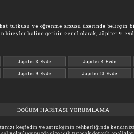
yahat tutkusu ve öğrenme arzusu üzerinde belirgin b
n bireyler haline getirir. Genel olarak, Jüpiter 9. e
Jüpiter 3. Evde
Jüpiter 4. Evde
Jüpiter 9. Evde
Jüpiter 10. Evde
DOĞUM HARİTASI YORUMLAMA
anızı keşfedin ve astrolojinin rehberliğinde kendinizi
isel yolculuğunuzda size ışık tutacak detaylı analizler