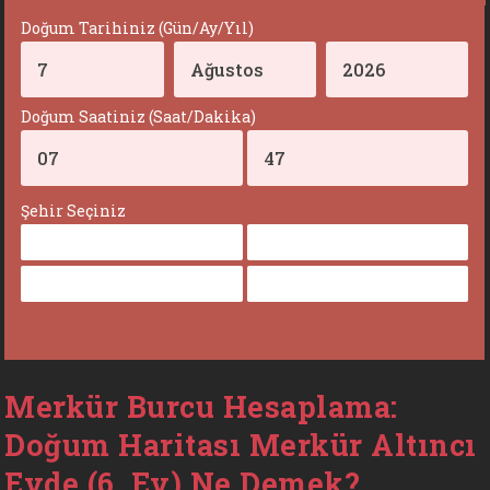
Doğum Tarihiniz (Gün/Ay/Yıl)
Doğum Saatiniz (Saat/Dakika)
Şehir Seçiniz
Merkür Burcu Hesaplama:
Doğum Haritası Merkür Altıncı
Evde (6. Ev) Ne Demek?