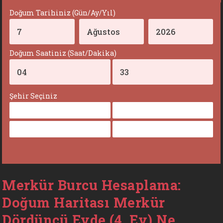
Doğum Tarihiniz (Gün/Ay/Yıl)
Doğum Saatiniz (Saat/Dakika)
Şehir Seçiniz
Merkür Burcu Hesaplama:
Doğum Haritası Merkür
Dördüncü Evde (4. Ev) Ne