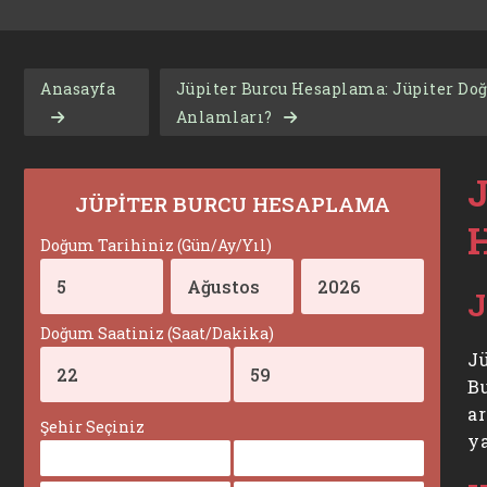
Anasayfa
Jüpiter Burcu Hesaplama: Jüpiter Doğ
Anlamları?
JÜPİTER BURCU HESAPLAMA
H
Doğum Tarihiniz (Gün/Ay/Yıl)
J
Doğum Saatiniz (Saat/Dakika)
Jü
B
ar
Şehir Seçiniz
ya