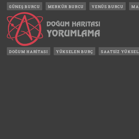
GÜNEŞ BURCU
MERKÜR BURCU
VENÜS BURCU
MA
DOĞUM HARİTASI
YÜKSELEN BURÇ
SAATSİZ YÜKSE