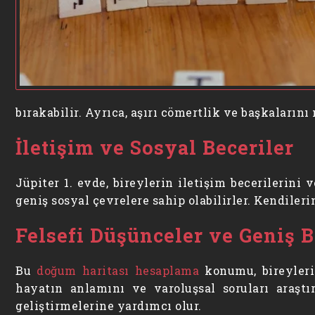
bırakabilir. Ayrıca, aşırı cömertlik ve başkaların
İletişim ve Sosyal Beceriler
Jüpiter 1. evde, bireylerin iletişim becerilerini v
geniş sosyal çevrelere sahip olabilirler. Kendileri
Felsefi Düşünceler ve Geniş B
Bu
doğum haritası hesaplama
konumu, bireylerin
hayatın anlamını ve varoluşsal soruları araşt
geliştirmelerine yardımcı olur.