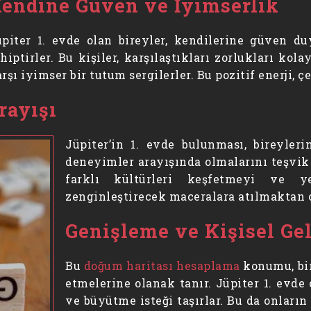
endine Güven ve İyimserlik
üpiter 1. evde olan bireyler, kendilerine güven du
hiptirler. Bu kişiler, karşılaştıkları zorlukları k
rşı iyimser bir tutum sergilerler. Bu pozitif enerji, 
rayışı
Jüpiter’in 1. evde bulunması, bireyler
deneyimler arayışında olmalarını teşvik e
farklı kültürleri keşfetmeyi ve ye
zenginleştirecek maceralara atılmaktan 
Genişleme ve Kişisel Ge
Bu
doğum haritası hesaplama
konumu, bir
etmelerine olanak tanır. Jüpiter 1. evde 
ve büyütme isteği taşırlar. Bu da onları