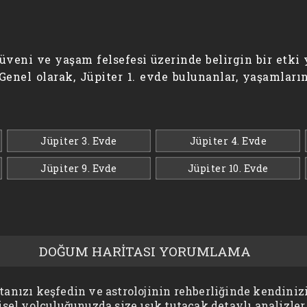
güveni ve yaşam felsefesi üzerinde belirgin bir etki
Genel olarak, Jüpiter 1. evde bulunanlar, yaşamları
Jüpiter 3. Evde
Jüpiter 4. Evde
Jüpiter 9. Evde
Jüpiter 10. Evde
DOĞUM HARİTASI YORUMLAMA
anızı keşfedin ve astrolojinin rehberliğinde kendinizi
isel yolculuğunuzda size ışık tutacak detaylı analizler