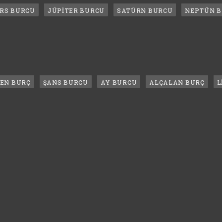
RS BURCU
JÜPİTER BURCU
SATÜRN BURCU
NEPTÜN 
LEN BURÇ
ŞANS BURCU
AY BURCU
ALÇALAN BURÇ
L