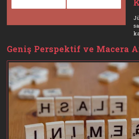
K
J
sa
ka
Geniş Perspektif ve Macera A